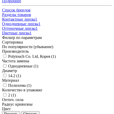
Подробнее
Список брендов
Разделы товаров
Контактные линзы
1
Однодневные линзы
1
Оттеночные линзы
1
Цветные линзы
1
Фильтр по параметрам
Сортировка
По популярности (убывание)
Производитель
Polytouch Co. Ltd, Корея (
1
)
Частота замены
Однодневные (
1
)
Диаметр
14.2 (
1
)
Материал
Полихема (
1
)
Количество в упаковке
2 (
1
)
Оптич. сила
Радиус кривизны
Цвет
Сбросить