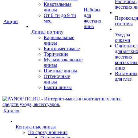
Растворы 
Квартальные
жестких л
линзы
Наборы
От 6-ти до 9-ти
для
Пероксид
мес.
жестких
Акции
системы
линз
Линзы по типу
Уход за
Карнавальные
очками
линзы
Очистител
Биосовместимые
для мягких
Торические
жестких
Мультифокальные
контактны
линзы
линз
Цветные линзы
Витамины
Оттеночные
для глаз
линзы
Бьюти линзы
Каталог
Контактные линзы
По сроку ношения
Однодневные