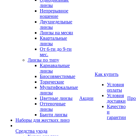
линзы
Непрерывное
ношение
Двухнедельные
линзы
Линзы на месяц
Квартальные
линзы
От 6-ти до 9-ти
мес.
Линзы по типу
Карнавальные
линзы
Как купить
Биосовместимые
Торические
Условия
Мультифокальные
оплаты
линзы
Условия
Цветные линзы
Акции
Про
доставки
Оттеночные
Качество
линзы
и
Бьюти линзы
гарантии
Наборы для жестких линз
Средства ухода