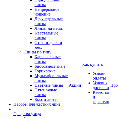
линзы
Непрерывное
ношение
Двухнедельные
линзы
Линзы на месяц
Квартальные
линзы
От 6-ти до 9-ти
мес.
Линзы по типу
Карнавальные
линзы
Как купить
Биосовместимые
Торические
Условия
Мультифокальные
оплаты
линзы
Условия
Цветные линзы
Акции
Про
доставки
Оттеночные
Качество
линзы
и
Бьюти линзы
гарантии
Наборы для жестких линз
Средства ухода