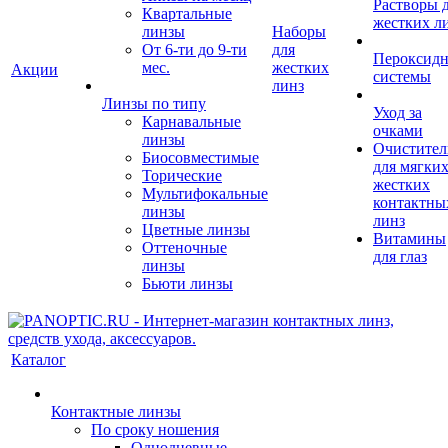
Растворы 
Квартальные
жестких л
линзы
Наборы
От 6-ти до 9-ти
для
Пероксид
мес.
жестких
Акции
системы
линз
Линзы по типу
Уход за
Карнавальные
очками
линзы
Очистител
Биосовместимые
для мягких
Торические
жестких
Мультифокальные
контактны
линзы
линз
Цветные линзы
Витамины
Оттеночные
для глаз
линзы
Бьюти линзы
Каталог
Контактные линзы
По сроку ношения
Однодневные