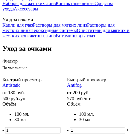
Наборы для жестких линз
Контактные линзы
Средства
ухода
Аксессуары
-
Уход за очками
Капли для глаз
Растворы для мягких линз
Растворы для
жестких линз
Пероксидные системы
Очистители для мягких и
жестких контактных линз
Витамины для глаз
Уход за очками
Фильтр
По умолчанию
Быстрый просмотр
Быстрый просмотр
Antistatic
Antifog
от
180 руб.
от
200 руб.
500
руб.
/уп.
570
руб.
/шт.
Объём
Объём
100 мл.
100 мл.
30 мл
30 мл
-
+
-
+