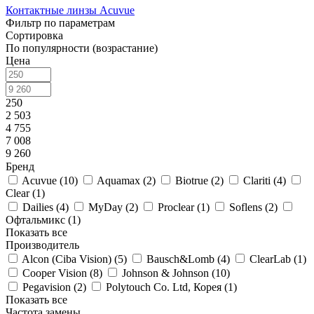
Контактные линзы Acuvue
Фильтр по параметрам
Сортировка
По популярности (возрастание)
Цена
250
2 503
4 755
7 008
9 260
Бренд
Acuvue (
10
)
Aquamax (
2
)
Biotrue (
2
)
Clariti (
4
)
Clear (
1
)
Dailies (
4
)
MyDay (
2
)
Proclear (
1
)
Soflens (
2
)
Офтальмикс (
1
)
Показать все
Производитель
Alcon (Ciba Vision) (
5
)
Bausch&Lomb (
4
)
ClearLab (
1
)
Cooper Vision (
8
)
Johnson & Johnson (
10
)
Pegavision (
2
)
Polytouch Co. Ltd, Корея (
1
)
Показать все
Частота замены