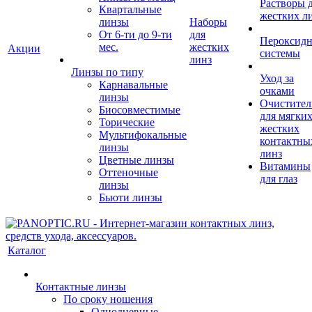
Растворы 
Квартальные
жестких л
линзы
Наборы
От 6-ти до 9-ти
для
Пероксид
мес.
жестких
Акции
системы
линз
Линзы по типу
Уход за
Карнавальные
очками
линзы
Очистител
Биосовместимые
для мягких
Торические
жестких
Мультифокальные
контактны
линзы
линз
Цветные линзы
Витамины
Оттеночные
для глаз
линзы
Бьюти линзы
Каталог
Контактные линзы
По сроку ношения
Однодневные