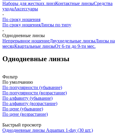
Наборы для жестких линз
Контактные линзы
Средства
ухода
Аксессуары
-
По сроку ношения
По сроку ношения
Линзы по типу
-
Однодневные линзы
Непрерывное ношение
Двухнедельные линзы
Линзы на
месяц
Квартальные линзы
От 6-ти до 9-ти мес.
Однодневные линзы
Фильтр
По умолчанию
По популярности (убывание)
По популярности (возрастание)
По алфавиту (убывание)
По алфавиту (возрастание)
По цене (убывание)
По цене (возрастание)
Быстрый просмотр
Однодневные линзы Aquamax 1-day (30 шт.)