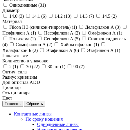
Однодневные (
31
)
Диаметр
14.0 (
3
)
14.1 (
6
)
14.2 (
13
)
14.3 (
7
)
14.5 (
2
)
Материал
Filcon II 3 (силикон-гидрогель) (
1
)
Делефилкон А (
3
)
Нелфилкон А (
1
)
Несофилкон А (
2
)
Омафилкон А (
1
)
Полихема (
1
)
Сенофилкон А (
5
)
Силиконгидрогель
(
4
)
Сомофилкон А (
2
)
Хайоксифилкон (
1
)
Хилафилкон Б (
2
)
Этафилкон А (
6
)
Этафилкон А (
1
)
Показать все
Количество в упаковке
2 (
1
)
30 (
22
)
30 шт (
1
)
90 (
7
)
Оптич. сила
Радиус кривизны
Доп.опт.сила ADD
Цилиндр
Ось цилиндра
Цвет
Сбросить
Контактные линзы
По сроку ношения
Однодневные линзы
Непрерывное ношение