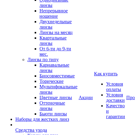
линзы
Непрерывное
ношение
Двухнедельные
линзы
Линзы на месяц
Квартальные
линзы
От 6-ти до 9-ти
мес.
Линзы по типу
Карнавальные
линзы
Как купить
Биосовместимые
Торические
Условия
Мультифокальные
оплаты
линзы
Условия
Цветные линзы
Акции
Про
доставки
Оттеночные
Качество
линзы
и
Бьюти линзы
гарантии
Наборы для жестких линз
Средства ухода