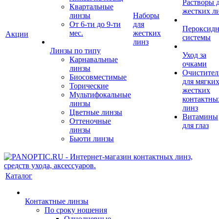
Растворы 
Квартальные
жестких л
линзы
Наборы
От 6-ти до 9-ти
для
Пероксид
мес.
жестких
Акции
системы
линз
Линзы по типу
Уход за
Карнавальные
очками
линзы
Очистител
Биосовместимые
для мягких
Торические
жестких
Мультифокальные
контактны
линзы
линз
Цветные линзы
Витамины
Оттеночные
для глаз
линзы
Бьюти линзы
Каталог
Контактные линзы
По сроку ношения
Однодневные