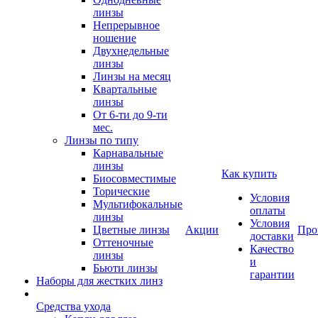
линзы
Непрерывное
ношение
Двухнедельные
линзы
Линзы на месяц
Квартальные
линзы
От 6-ти до 9-ти
мес.
Линзы по типу
Карнавальные
линзы
Как купить
Биосовместимые
Торические
Условия
Мультифокальные
оплаты
линзы
Условия
Цветные линзы
Акции
Про
доставки
Оттеночные
Качество
линзы
и
Бьюти линзы
гарантии
Наборы для жестких линз
Средства ухода