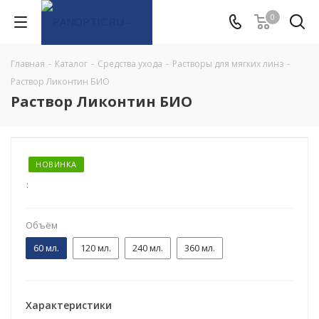
0
Главная
-
Каталог
-
Средства ухода
-
Растворы для мягких линз
-
Раствор Ликонтин БИО
Раствор Ликонтин БИО
НОВИНКА
:
Объём
60 мл.
120 мл.
240 мл.
360 мл.
Характеристики