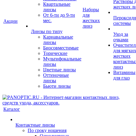
Растворы 
Квартальные
жестких л
линзы
Наборы
От 6-ти до 9-ти
для
Пероксид
мес.
жестких
Акции
системы
линз
Линзы по типу
Уход за
Карнавальные
очками
линзы
Очистител
Биосовместимые
для мягких
Торические
жестких
Мультифокальные
контактны
линзы
линз
Цветные линзы
Витамины
Оттеночные
для глаз
линзы
Бьюти линзы
Каталог
Контактные линзы
По сроку ношения
Однодневные