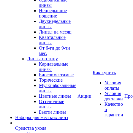
линзы
Непрерывное
ношение
Двухнедельные
линзы
Линзы на месяц
Квартальные
линзы
От 6-ти до 9-ти
мес.
Линзы по типу
Карнавальные
линзы
Как купить
Биосовместимые
Торические
Условия
Мультифокальные
оплаты
линзы
Условия
Цветные линзы
Акции
Про
доставки
Оттеночные
Качество
линзы
и
Бьюти линзы
гарантии
Наборы для жестких линз
Средства ухода