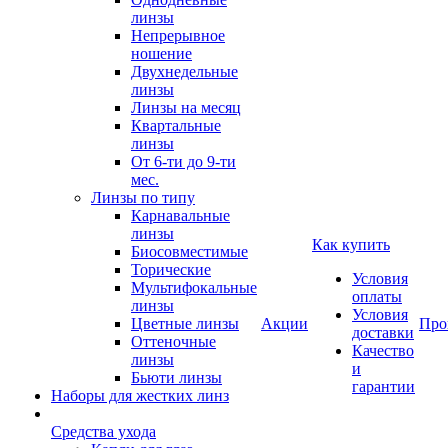
линзы
Непрерывное
ношение
Двухнедельные
линзы
Линзы на месяц
Квартальные
линзы
От 6-ти до 9-ти
мес.
Линзы по типу
Карнавальные
линзы
Как купить
Биосовместимые
Торические
Условия
Мультифокальные
оплаты
линзы
Условия
Цветные линзы
Акции
Про
доставки
Оттеночные
Качество
линзы
и
Бьюти линзы
гарантии
Наборы для жестких линз
Средства ухода