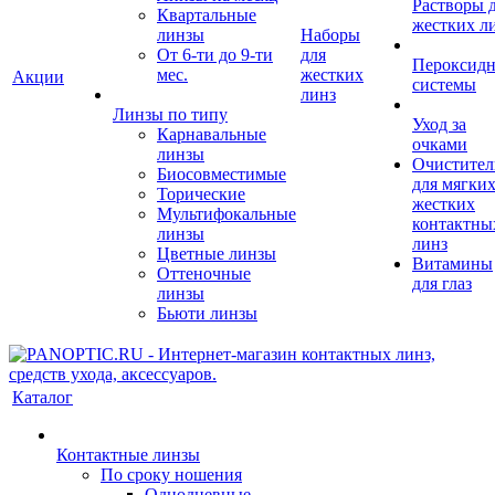
Растворы 
Квартальные
жестких л
линзы
Наборы
От 6-ти до 9-ти
для
Пероксид
мес.
жестких
Акции
системы
линз
Линзы по типу
Уход за
Карнавальные
очками
линзы
Очистител
Биосовместимые
для мягких
Торические
жестких
Мультифокальные
контактны
линзы
линз
Цветные линзы
Витамины
Оттеночные
для глаз
линзы
Бьюти линзы
Каталог
Контактные линзы
По сроку ношения
Однодневные