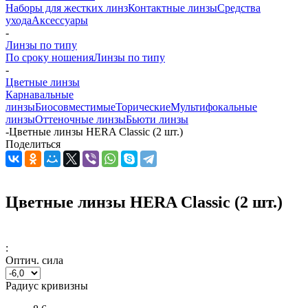
Наборы для жестких линз
Контактные линзы
Средства
ухода
Аксессуары
-
Линзы по типу
По сроку ношения
Линзы по типу
-
Цветные линзы
Карнавальные
линзы
Биосовместимые
Торические
Мультифокальные
линзы
Оттеночные линзы
Бьюти линзы
-
Цветные линзы HERA Classic (2 шт.)
Поделиться
Цветные линзы HERA Classic (2 шт.)
:
Оптич. сила
Радиус кривизны